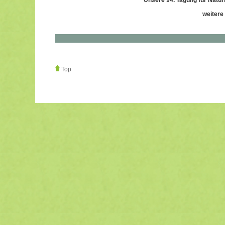
Unsere 94. Tagung für Naturh
weitere
Top